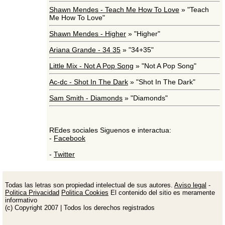
Shawn Mendes - Teach Me How To Love
» "Teach
Me How To Love"
Shawn Mendes - Higher
» "Higher"
Ariana Grande - 34 35
» "34+35"
Little Mix - Not A Pop Song
» "Not A Pop Song"
Ac-dc - Shot In The Dark
» "Shot In The Dark"
Sam Smith - Diamonds
» "Diamonds"
REdes sociales Siguenos e interactua:
-
Facebook
-
Twitter
Todas las letras son propiedad intelectual de sus autores.
Aviso legal
-
Politica Privacidad
Politica Cookies
El contenido del sitio es meramente
informativo
(c) Copyright 2007 | Todos los derechos registrados