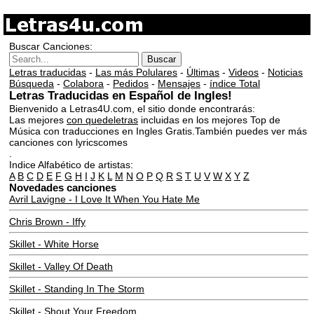
Buscar Canciones:
Letras traducidas
-
Las más Polulares
-
Últimas
-
Videos
-
Noticias
Búsqueda
-
Colabora
-
Pedidos
-
Mensajes
-
índice Total
Letras Traducidas en Español de Ingles!
Bienvenido a Letras4U.com, el sitio donde encontrarás:
Las mejores
con quedeletras
incluidas en los mejores Top de
Música con traducciones en Ingles Gratis.También puedes ver más
canciones con lyricscomes
.
Indice Alfabético de artistas:
A
B
C
D
E
F
G
H
I
J
K
L
M
N
O
P
Q
R
S
T
U
V
W
X
Y
Z
Novedades canciones
Avril Lavigne - I Love It When You Hate Me
Chris Brown - Iffy
Skillet - White Horse
Skillet - Valley Of Death
Skillet - Standing In The Storm
Skillet - Shout Your Freedom