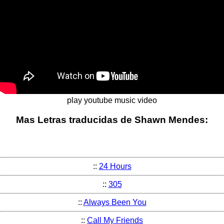
play youtube music video
Mas Letras traducidas de Shawn Mendes:
::
24 Hours
::
305
::
Always Been You
::
Call My Friends