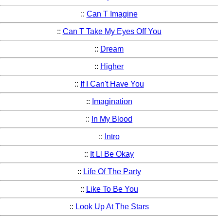
::
Can T Imagine
::
Can T Take My Eyes Off You
::
Dream
::
Higher
::
If I Can't Have You
::
Imagination
::
In My Blood
::
Intro
::
It Ll Be Okay
::
Life Of The Party
::
Like To Be You
::
Look Up At The Stars