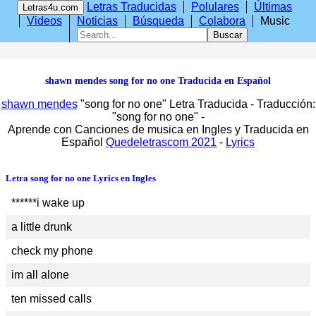
Letras Traducidas
Polulares
Últimas
Letras4u.com
Videos
Noticias
Búsqueda
Colabora
Music
shawn mendes song for no one Traducida en Español
shawn mendes
"song for no one" Letra Traducida - Traducción:
"
song for no one
" -
Aprende con Canciones de musica en Ingles y Traducida en
Español
Quedeletrascom 2021
-
Lyrics
Letra song for no one Lyrics en Ingles
******i wake up
a little drunk
check my phone
im all alone
ten missed calls