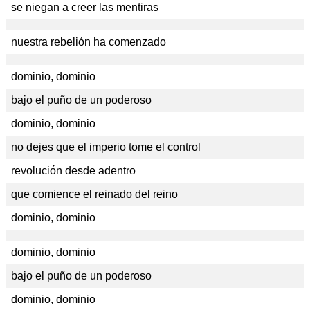
se niegan a creer las mentiras
nuestra rebelión ha comenzado
dominio, dominio
bajo el puño de un poderoso
dominio, dominio
no dejes que el imperio tome el control
revolución desde adentro
que comience el reinado del reino
dominio, dominio
dominio, dominio
bajo el puño de un poderoso
dominio, dominio