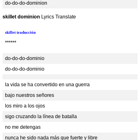
do-do-do-dominion
skillet dominion
Lyrics Translate
skillet traducción
******
do-do-do-dominio
do-do-do-dominio
la vida se ha convertido en una guerra
bajo nuestros señores
los miro a los ojos
sigo cruzando la línea de batalla
no me detengas
nunca he sido nada más que fuerte y libre