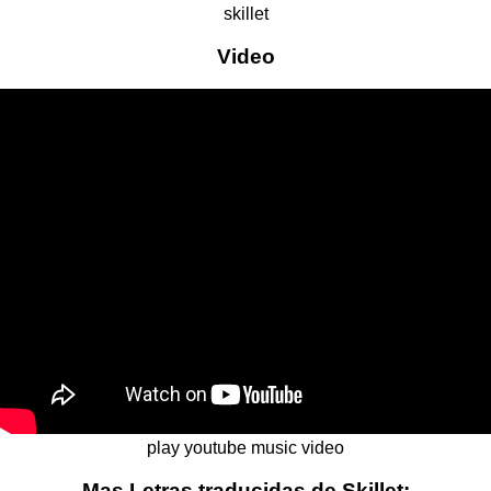
skillet
Video
play youtube music video
Mas Letras traducidas de Skillet: