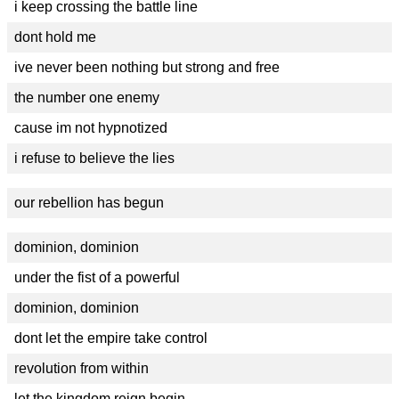
i keep crossing the battle line
dont hold me
ive never been nothing but strong and free
the number one enemy
cause im not hypnotized
i refuse to believe the lies
our rebellion has begun
dominion, dominion
under the fist of a powerful
dominion, dominion
dont let the empire take control
revolution from within
let the kingdom reign begin