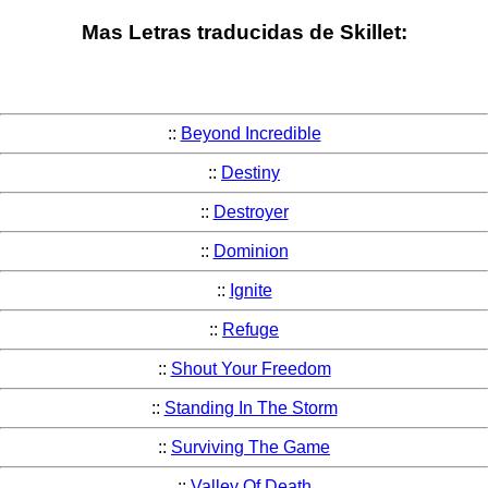
Mas Letras traducidas de Skillet:
::
Beyond Incredible
::
Destiny
::
Destroyer
::
Dominion
::
Ignite
::
Refuge
::
Shout Your Freedom
::
Standing In The Storm
::
Surviving The Game
::
Valley Of Death