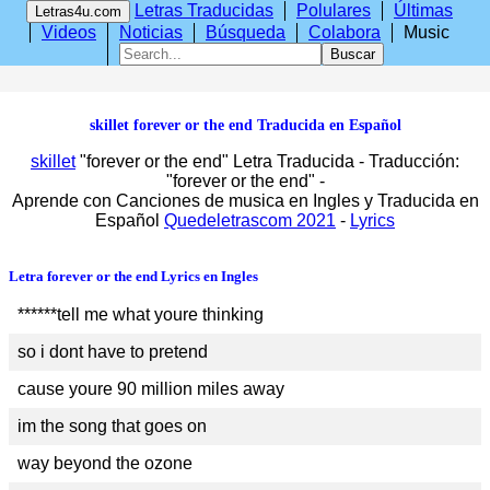
Letras Traducidas
Polulares
Últimas
Letras4u.com
Videos
Noticias
Búsqueda
Colabora
Music
skillet forever or the end Traducida en Español
skillet
"forever or the end" Letra Traducida - Traducción:
"
forever or the end
" -
Aprende con Canciones de musica en Ingles y Traducida en
Español
Quedeletrascom 2021
-
Lyrics
Letra forever or the end Lyrics en Ingles
******tell me what youre thinking
so i dont have to pretend
cause youre 90 million miles away
im the song that goes on
way beyond the ozone