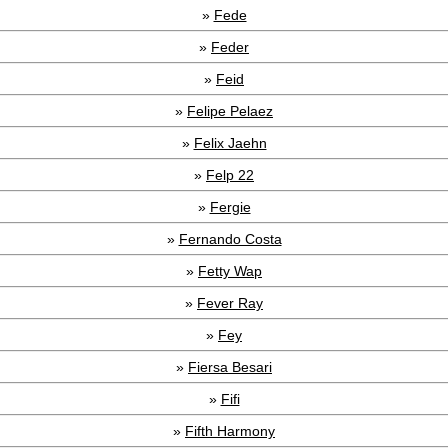
»
Fede
»
Feder
»
Feid
»
Felipe Pelaez
»
Felix Jaehn
»
Felp 22
»
Fergie
»
Fernando Costa
»
Fetty Wap
»
Fever Ray
»
Fey
»
Fiersa Besari
»
Fifi
»
Fifth Harmony