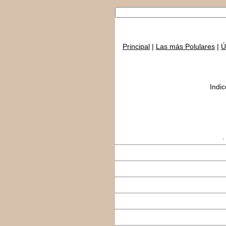
Principal
|
Las más Polulares
|
Ú
Indic
.