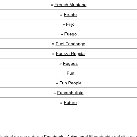
»
French Montana
»
Frente
»
Frijo
»
Fuego
»
Fuel Fandango
»
Fuerza Regida
»
Fugees
»
Fun
»
Fun People
»
Funambulista
»
Future
lectual de sus autores.
Facebook
-
Aviso legal
El contenido del sitio e