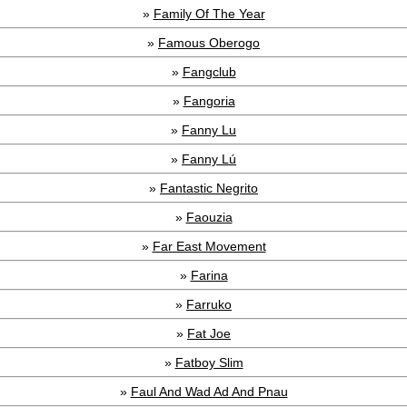
»
Family Of The Year
»
Famous Oberogo
»
Fangclub
»
Fangoria
»
Fanny Lu
»
Fanny Lú
»
Fantastic Negrito
»
Faouzia
»
Far East Movement
»
Farina
»
Farruko
»
Fat Joe
»
Fatboy Slim
»
Faul And Wad Ad And Pnau