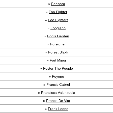
»
Fonseca
»
Foo Fighter
»
Foo Fighters
»
Foogiano
»
Fools Garden
»
Foreigner
»
Forest Blakk
»
Fort Minor
»
Foster The People
»
Foyone
»
Francis Cabrel
»
Francisca Valenzuela
»
Franco De Vita
»
Frank Leone