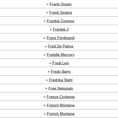
»
Frank Ocean
»
Frank Sinatra
»
Frankie Cosmos
»
Frankie J
»
Franz Ferdinand
»
Fred De Palma
»
Freddie Mercury
»
Fredi Leis
»
Fredo Bang
»
Fredrika Stahl
»
Free Nationals
»
Freeze Corleone
»
French Montana
»
French Montana