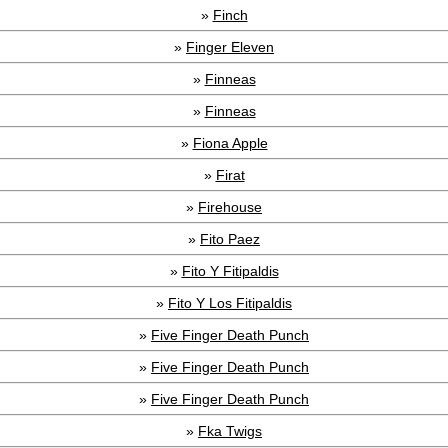
»
Finch
»
Finger Eleven
»
Finneas
»
Finneas
»
Fiona Apple
»
Firat
»
Firehouse
»
Fito Paez
»
Fito Y Fitipaldis
»
Fito Y Los Fitipaldis
»
Five Finger Death Punch
»
Five Finger Death Punch
»
Five Finger Death Punch
»
Fka Twigs