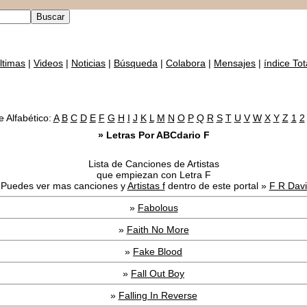
ltimas
|
Videos
|
Noticias
|
Búsqueda
|
Colabora
|
Mensajes
|
índice Tot
e Alfabético:
A
B
C
D
E
F
G
H
I
J
K
L
M
N
O
P
Q
R
S
T
U
V
W
X
Y
Z
1
2
» Letras Por ABCdario F
Lista de Canciones de Artistas
que empiezan con Letra F
 Puedes ver mas canciones y
Artistas f
dentro de este portal »
F R Dav
»
Fabolous
»
Faith No More
»
Fake Blood
»
Fall Out Boy
»
Falling In Reverse