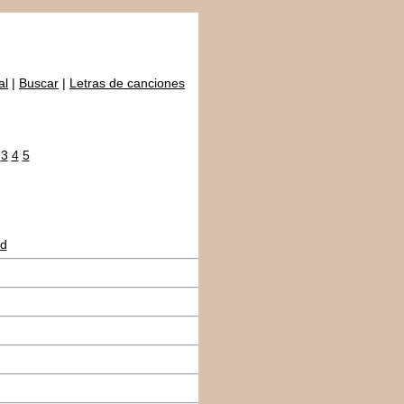
al
|
Buscar
|
Letras de canciones
3
4
5
id