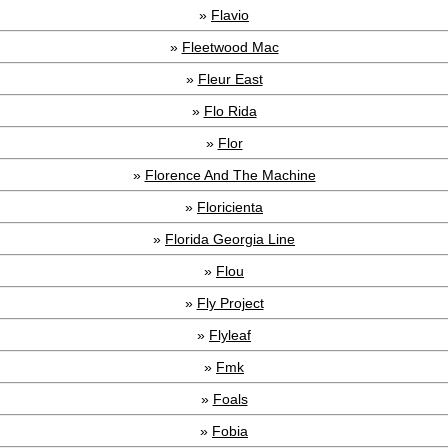
»
Flavio
»
Fleetwood Mac
»
Fleur East
»
Flo Rida
»
Flor
»
Florence And The Machine
»
Floricienta
»
Florida Georgia Line
»
Flou
»
Fly Project
»
Flyleaf
»
Fmk
»
Foals
»
Fobia