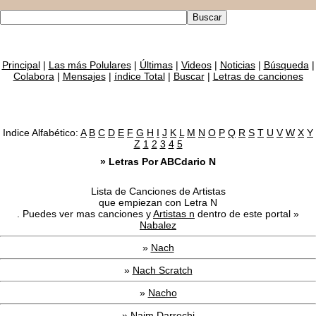
Principal
|
Las más Polulares
|
Últimas
|
Videos
|
Noticias
|
Búsqueda
|
Colabora
|
Mensajes
|
índice Total
|
Buscar
|
Letras de canciones
Indice Alfabético:
A
B
C
D
E
F
G
H
I
J
K
L
M
N
O
P
Q
R
S
T
U
V
W
X
Y
Z
1
2
3
4
5
» Letras Por ABCdario N
Lista de Canciones de Artistas
que empiezan con Letra N
. Puedes ver mas canciones y
Artistas n
dentro de este portal »
Nabalez
»
Nach
»
Nach Scratch
»
Nacho
»
Naim Darrechi