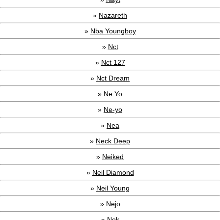
»
Nazareth
»
Nba Youngboy
»
Nct
»
Nct 127
»
Nct Dream
»
Ne Yo
»
Ne-yo
»
Nea
»
Neck Deep
»
Neiked
»
Neil Diamond
»
Neil Young
»
Nejo
»
Nek