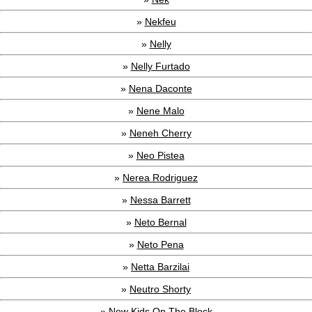
»
Nekfeu
»
Nelly
»
Nelly Furtado
»
Nena Daconte
»
Nene Malo
»
Neneh Cherry
»
Neo Pistea
»
Nerea Rodriguez
»
Nessa Barrett
»
Neto Bernal
»
Neto Pena
»
Netta Barzilai
»
Neutro Shorty
»
New Kids On The Block