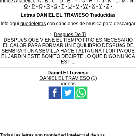
Indice Alfabético:
A
-
B
-
C
-
D
-
E
-
F
-
G
-
H
-
I
-
J
-
K
-
L
-
M
-
N
-
O
-
P
-
Q
-
R
-
S
-
T
-
U
-
V
-
W
-
X
-
Y
-
Z
-
Letras DANIEL EL TRAVIESO Traducidas
Info aqui
quedeletras
con canciones de musica para descargar
::
Despues De Ti
DESPUéS QUE VIENE EL TIEMPO FRíO ES NECESARIO
EL CALOR PARA FORMAR UN EQUILIBRIO DESPUéS DE
SEMBRAR UNA SEMILLA HACE FALTA UNA FLOR PA QUE
EL JARDíN ESTE BONITO DECIRTE LO QUE DIGO NUNCA
EST ...
Daniel El Travieso
DANIEL EL TRAVIESO
(1)
Videos
Todas las letras son propiedad intelectual de sus