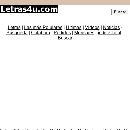
Letras
|
Las más Polulares
|
Últimas
|
Videos
|
Noticias
-
Búsqueda
|
Colabora
|
Pedidos
|
Mensajes
|
índice Total
|
Buscar