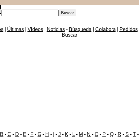
es
|
Últimas
|
Videos
|
Noticias
-
Búsqueda
|
Colabora
|
Pedidos
Buscar
B
-
C
-
D
-
E
-
F
-
G
-
H
-
I
-
J
-
K
-
L
-
M
-
N
-
O
-
P
-
Q
-
R
-
S
-
T