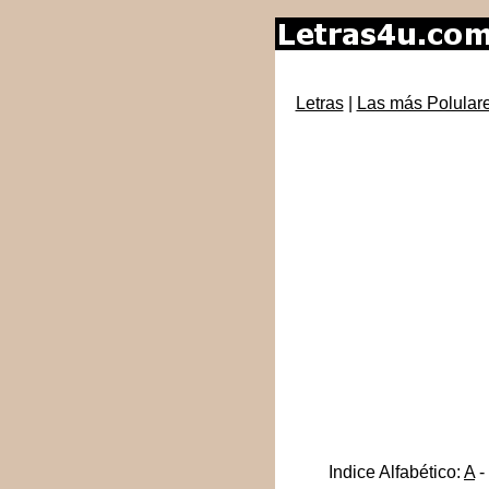
Letras
|
Las más Polular
Indice Alfabético:
A
-