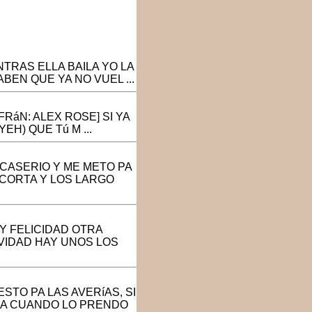
NTRAS ELLA BAILA YO LA
BEN QUE YA NO VUEL ...
RáN: ALEX ROSE] SI YA
H) QUE Tú M ...
CASERIO Y ME METO PA
 CORTA Y LOS LARGO
Y FELICIDAD OTRA
VIDAD HAY UNOS LOS
STO PA LAS AVERíAS, SI
NA CUANDO LO PRENDO