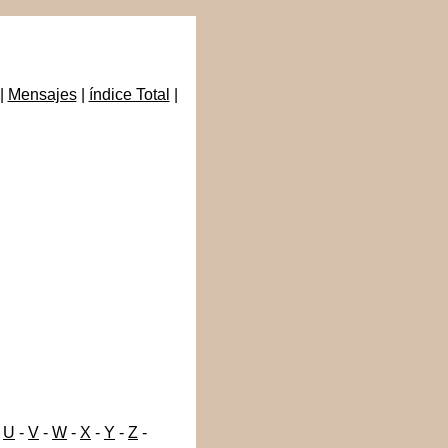
|
Mensajes
|
índice Total
|
-
U
-
V
-
W
-
X
-
Y
-
Z
-