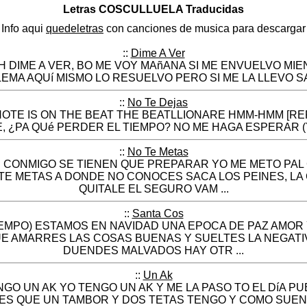
Letras COSCULLUELA Traducidas
Info aqui
quedeletras
con canciones de musica para descargar
::
Dime A Ver
H DIME A VER, BO ME VOY MAñANA SI ME ENVUELVO MIE
MA AQUí MISMO LO RESUELVO PERO SI ME LA LLEVO SA
::
No Te Dejas
-NOTE IS ON THE BEAT THE BEATLLIONARE HMM-HMM [REF
E, ¿PA QUé PERDER EL TIEMPO? NO ME HAGA ESPERAR (YE
::
No Te Metas
 CONMIGO SE TIENEN QUE PREPARAR YO ME METO PAL 
TE METAS A DONDE NO CONOCES SACA LOS PEINES, LA
QUITALE EL SEGURO VAM ...
::
Santa Cos
TEMPO) ESTAMOS EN NAVIDAD UNA EPOCA DE PAZ AMOR 
E AMARRES LAS COSAS BUENAS Y SUELTES LA NEGATI
DUENDES MALVADOS HAY OTR ...
::
Un Ak
GO UN AK YO TENGO UN AK Y ME LA PASO TO EL DíA PUE
O ES QUE UN TAMBOR Y DOS TETAS TENGO Y COMO SUE