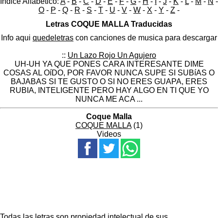
Indice Alfabético:
A
-
B
-
C
-
D
-
E
-
F
-
G
-
H
-
I
-
J
-
K
-
L
-
M
-
N
-
O
-
P
-
Q
-
R
-
S
-
T
-
U
-
V
-
W
-
X
-
Y
-
Z
-
Letras COQUE MALLA Traducidas
Info aqui
quedeletras
con canciones de musica para descargar
::
Un Lazo Rojo Un Agujero
UH-UH YA QUE PONES CARA INTERESANTE DIME
COSAS AL OíDO, POR FAVOR NUNCA SUPE SI SUBíAS O
BAJABAS SI TE GUSTO O SI NO ERES GUAPA, ERES
RUBIA, INTELIGENTE PERO HAY ALGO EN TI QUE YO
NUNCA ME ACA ...
Coque Malla
COQUE MALLA
(1)
Videos
Todas las letras son propiedad intelectual de sus