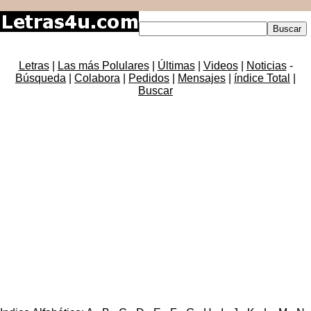
Letras
|
Las más Polulares
|
Últimas
|
Videos
|
Noticias
-
Búsqueda
|
Colabora
|
Pedidos
|
Mensajes
|
índice Total
|
Buscar