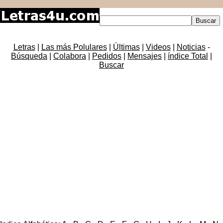
Letras
|
Las más Polulares
|
Últimas
|
Videos
|
Noticias
-
Búsqueda
|
Colabora
|
Pedidos
|
Mensajes
|
índice Total
|
Buscar