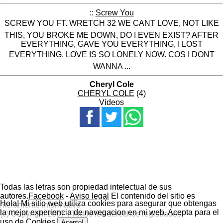
::
Screw You
SCREW YOU FT. WRETCH 32 WE CANT LOVE, NOT LIKE
THIS, YOU BROKE ME DOWN, DO I EVEN EXIST? AFTER
EVERYTHING, GAVE YOU EVERYTHING, I LOST
EVERYTHING, LOVE IS SO LONELY NOW. COS I DONT
WANNA ...
Cheryl Cole
CHERYL COLE
(4)
Videos
Todas las letras son propiedad intelectual de sus
autores.
Facebook
-
Aviso legal
El contenido del sitio es
Hola! Mi sitio web utiliza cookies para asegurar que obtengas
meramente informativo
la mejor experiencia de navegacion en mi web. Acepta para el
(c) Copyright 2007 | Todos los derechos registrados
uso de Cookies
Acepto!