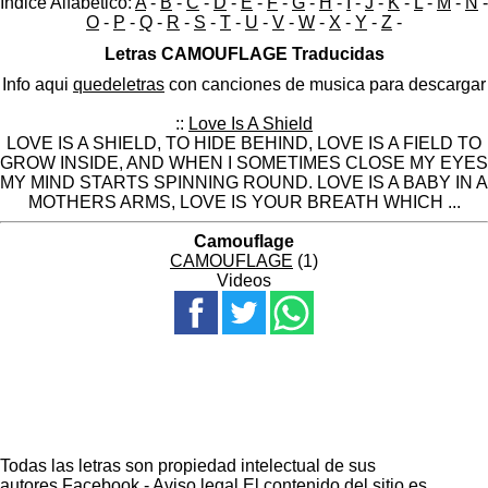
Indice Alfabético:
A
-
B
-
C
-
D
-
E
-
F
-
G
-
H
-
I
-
J
-
K
-
L
-
M
-
N
-
O
-
P
-
Q
-
R
-
S
-
T
-
U
-
V
-
W
-
X
-
Y
-
Z
-
Letras CAMOUFLAGE Traducidas
Info aqui
quedeletras
con canciones de musica para descargar
::
Love Is A Shield
LOVE IS A SHIELD, TO HIDE BEHIND, LOVE IS A FIELD TO
GROW INSIDE, AND WHEN I SOMETIMES CLOSE MY EYES
MY MIND STARTS SPINNING ROUND. LOVE IS A BABY IN A
MOTHERS ARMS, LOVE IS YOUR BREATH WHICH ...
Camouflage
CAMOUFLAGE
(1)
Videos
Todas las letras son propiedad intelectual de sus
autores.
Facebook
-
Aviso legal
El contenido del sitio es