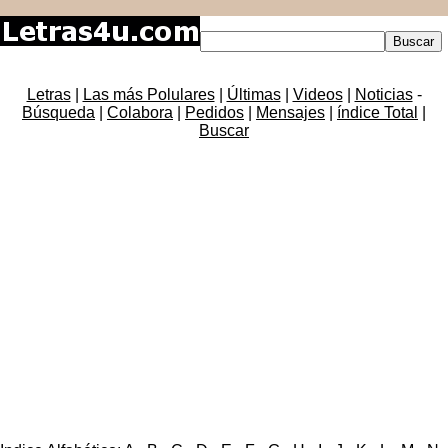
Letras
|
Las más Polulares
|
Últimas
|
Videos
|
Noticias
-
Búsqueda
|
Colabora
|
Pedidos
|
Mensajes
|
índice Total
|
Buscar