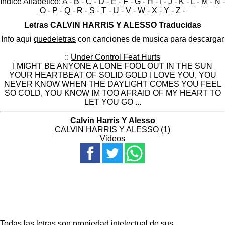
Indice Alfabético:
A
-
B
-
C
-
D
-
E
-
F
-
G
-
H
-
I
-
J
-
K
-
L
-
M
-
N
-
O
-
P
-
Q
-
R
-
S
-
T
-
U
-
V
-
W
-
X
-
Y
-
Z
-
Letras CALVIN HARRIS Y ALESSO Traducidas
Info aqui
quedeletras
con canciones de musica para descargar
::
Under Control Feat Hurts
I MIGHT BE ANYONE A LONE FOOL OUT IN THE SUN
YOUR HEARTBEAT OF SOLID GOLD I LOVE YOU, YOU
NEVER KNOW WHEN THE DAYLIGHT COMES YOU FEEL
SO COLD, YOU KNOW IM TOO AFRAID OF MY HEART TO
LET YOU GO ...
Calvin Harris Y Alesso
CALVIN HARRIS Y ALESSO
(1)
Videos
Todas las letras son propiedad intelectual de sus