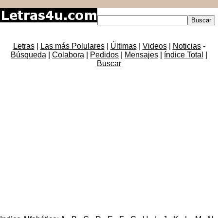
Letras
|
Las más Polulares
|
Últimas
|
Videos
|
Noticias
-
Búsqueda
|
Colabora
|
Pedidos
|
Mensajes
|
índice Total
|
Buscar