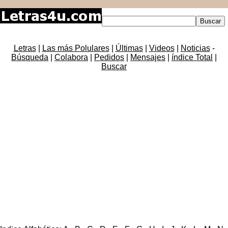
Letras
|
Las más Polulares
|
Últimas
|
Videos
|
Noticias
-
Búsqueda
|
Colabora
|
Pedidos
|
Mensajes
|
índice Total
|
Buscar