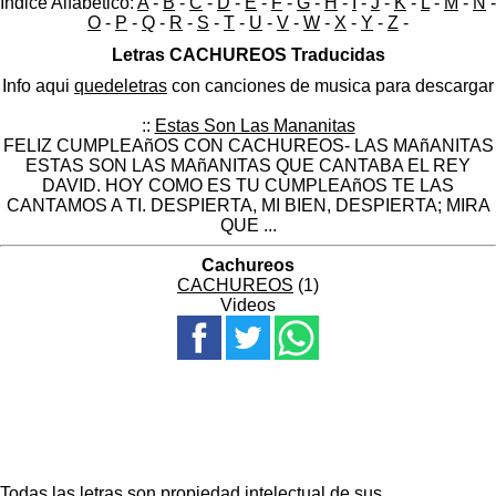
Indice Alfabético:
A
-
B
-
C
-
D
-
E
-
F
-
G
-
H
-
I
-
J
-
K
-
L
-
M
-
N
-
O
-
P
-
Q
-
R
-
S
-
T
-
U
-
V
-
W
-
X
-
Y
-
Z
-
Letras CACHUREOS Traducidas
Info aqui
quedeletras
con canciones de musica para descargar
::
Estas Son Las Mananitas
FELIZ CUMPLEAñOS CON CACHUREOS- LAS MAñANITAS
ESTAS SON LAS MAñANITAS QUE CANTABA EL REY
DAVID. HOY COMO ES TU CUMPLEAñOS TE LAS
CANTAMOS A TI. DESPIERTA, MI BIEN, DESPIERTA; MIRA
QUE ...
Cachureos
CACHUREOS
(1)
Videos
Todas las letras son propiedad intelectual de sus