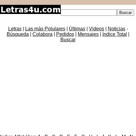
Letras
|
Las más Polulares
|
Últimas
|
Videos
|
Noticias
-
Búsqueda
|
Colabora
|
Pedidos
|
Mensajes
|
índice Total
|
Buscar