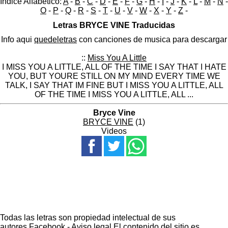
Indice Alfabético:
A
-
B
-
C
-
D
-
E
-
F
-
G
-
H
-
I
-
J
-
K
-
L
-
M
-
N
-
O
-
P
-
Q
-
R
-
S
-
T
-
U
-
V
-
W
-
X
-
Y
-
Z
-
Letras BRYCE VINE Traducidas
Info aqui
quedeletras
con canciones de musica para descargar
::
Miss You A Little
I MISS YOU A LITTLE, ALL OF THE TIME I SAY THAT I HATE
YOU, BUT YOURE STILL ON MY MIND EVERY TIME WE
TALK, I SAY THAT IM FINE BUT I MISS YOU A LITTLE, ALL
OF THE TIME I MISS YOU A LITTLE, ALL ...
Bryce Vine
BRYCE VINE
(1)
Videos
Todas las letras son propiedad intelectual de sus
autores.
Facebook
-
Aviso legal
El contenido del sitio es