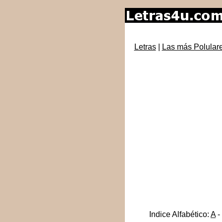
Letras
|
Las más Polular
Indice Alfabético:
A
-