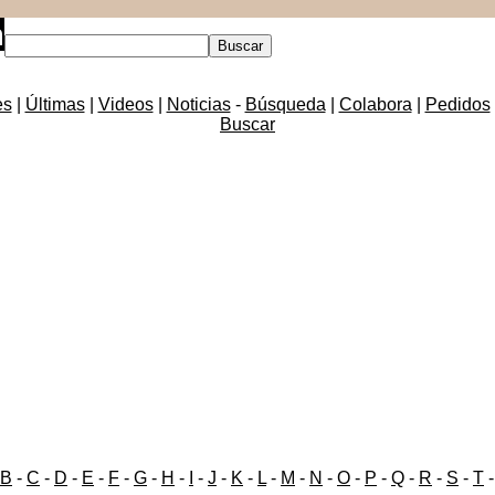
es
|
Últimas
|
Videos
|
Noticias
-
Búsqueda
|
Colabora
|
Pedidos
Buscar
B
-
C
-
D
-
E
-
F
-
G
-
H
-
I
-
J
-
K
-
L
-
M
-
N
-
O
-
P
-
Q
-
R
-
S
-
T