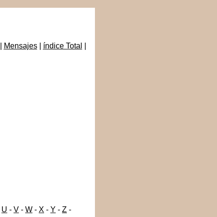
|
Mensajes
|
índice Total
|
-
U
-
V
-
W
-
X
-
Y
-
Z
-