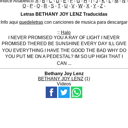
Indice Alfabético:
A
-
B
-
C
-
D
-
E
-
F
-
G
-
H
-
I
-
J
-
K
-
L
-
M
-
N
-
O
-
P
-
Q
-
R
-
S
-
T
-
U
-
V
-
W
-
X
-
Y
-
Z
-
Letras BETHANY JOY LENZ Traducidas
Info aqui
quedeletras
con canciones de musica para descargar
::
Halo
I NEVER PROMISED YOU A RAY OF LIGHT I NEVER
PROMISED THERED BE SUNSHINE EVERY DAY ILL GIVE
YOU EVERYTHING I HAVE THE GOOD THE BAD WHY DO
YOU PUT ME ON A PEDESTAL? IM SO UP HIGH THAT I
CAN ...
Bethany Joy Lenz
BETHANY JOY LENZ
(1)
Videos