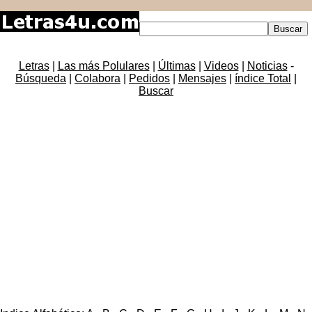
Letras
|
Las más Polulares
|
Últimas
|
Videos
|
Noticias
-
Búsqueda
|
Colabora
|
Pedidos
|
Mensajes
|
índice Total
|
Buscar