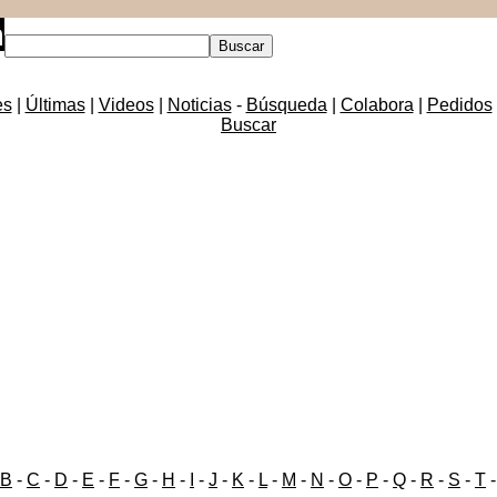
es
|
Últimas
|
Videos
|
Noticias
-
Búsqueda
|
Colabora
|
Pedidos
Buscar
B
-
C
-
D
-
E
-
F
-
G
-
H
-
I
-
J
-
K
-
L
-
M
-
N
-
O
-
P
-
Q
-
R
-
S
-
T