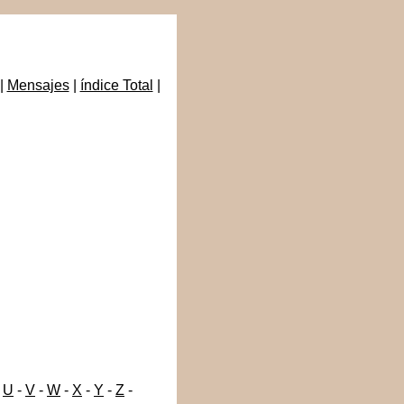
|
Mensajes
|
índice Total
|
-
U
-
V
-
W
-
X
-
Y
-
Z
-