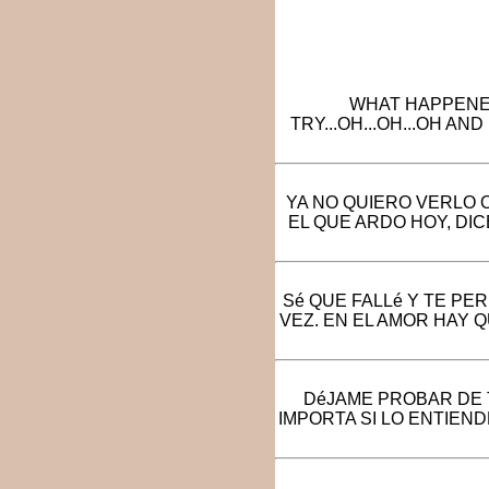
WHAT HAPPENED 
TRY...OH...OH...OH AND
YA NO QUIERO VERLO O
EL QUE ARDO HOY, DI
Sé QUE FALLé Y TE PE
VEZ. EN EL AMOR HAY 
DéJAME PROBAR DE 
IMPORTA SI LO ENTIEN