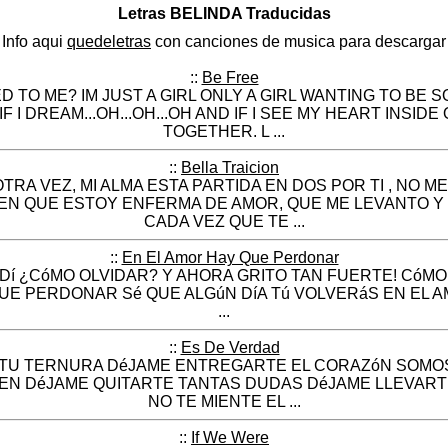
Letras BELINDA Traducidas
Info aqui
quedeletras
con canciones de musica para descargar
::
Be Free
TO ME? IM JUST A GIRL ONLY A GIRL WANTING TO BE S
 IF I DREAM...OH...OH...OH AND IF I SEE MY HEART INSID
TOGETHER. L ...
::
Bella Traicion
TRA VEZ, MI ALMA ESTA PARTIDA EN DOS POR TI , NO M
CEN QUE ESTOY ENFERMA DE AMOR, QUE ME LEVANTO Y 
CADA VEZ QUE TE ...
::
En El Amor Hay Que Perdonar
RDí ¿CóMO OLVIDAR? Y AHORA GRITO TAN FUERTE! Có
QUE PERDONAR Sé QUE ALGúN DíA Tú VOLVERáS EN EL
...
::
Es De Verdad
TU TERNURA DéJAME ENTREGARTE EL CORAZóN SOMO
DEN DéJAME QUITARTE TANTAS DUDAS DéJAME LLEVARTE
NO TE MIENTE EL ...
::
If We Were