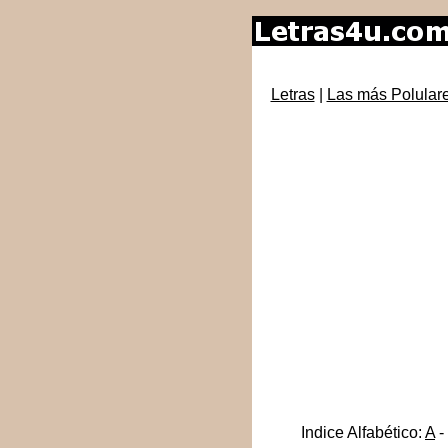
Letras
|
Las más Polular
Indice Alfabético:
A
-