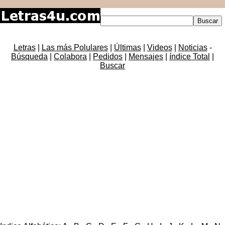
Letras
|
Las más Polulares
|
Últimas
|
Videos
|
Noticias
-
Búsqueda
|
Colabora
|
Pedidos
|
Mensajes
|
índice Total
|
Buscar