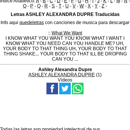
Indice Alfabético:
A
-
B
-
C
-
D
-
E
-
F
-
G
-
H
-
I
-
J
-
K
-
L
-
M
-
N
-
O
-
P
-
Q
-
R
-
S
-
T
-
U
-
V
-
W
-
X
-
Y
-
Z
-
Letras ASHLEY ALEXANDRA DUPRE Traducidas
Info aqui
quedeletras
con canciones de musica para descargar
::
What We Want
I KNOW WHAT YOU WANT YOU KNOW WHAT I WANT I
KNOW WHAT YOU NEED CAN YOU HANDLE ME? UH,
YOUR BODY TO THAT THING UH, YOUR BODY TO THAT
THING SHAKE... YOUR BODY TO THAT ILL BE DROPING
CAN YOU ...
Ashley Alexandra Dupre
ASHLEY ALEXANDRA DUPRE
(1)
Videos
Todas las letras son propiedad intelectual de sus