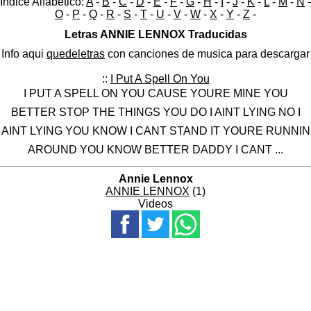
Indice Alfabético:
A
-
B
-
C
-
D
-
E
-
F
-
G
-
H
-
I
-
J
-
K
-
L
-
M
-
N
-
O
-
P
-
Q
-
R
-
S
-
T
-
U
-
V
-
W
-
X
-
Y
-
Z
-
Letras ANNIE LENNOX Traducidas
Info aqui
quedeletras
con canciones de musica para descargar
::
I Put A Spell On You
I PUT A SPELL ON YOU CAUSE YOURE MINE YOU
BETTER STOP THE THINGS YOU DO I AINT LYING NO I
AINT LYING YOU KNOW I CANT STAND IT YOURE RUNNIN
AROUND YOU KNOW BETTER DADDY I CANT ...
Annie Lennox
ANNIE LENNOX
(1)
Videos