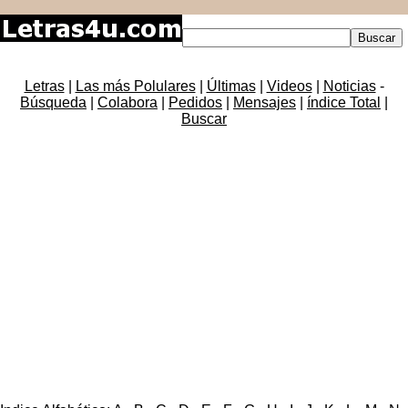
Letras
|
Las más Polulares
|
Últimas
|
Videos
|
Noticias
-
Búsqueda
|
Colabora
|
Pedidos
|
Mensajes
|
índice Total
|
Buscar