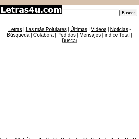
Letras
|
Las más Polulares
|
Últimas
|
Videos
|
Noticias
-
Búsqueda
|
Colabora
|
Pedidos
|
Mensajes
|
índice Total
|
Buscar