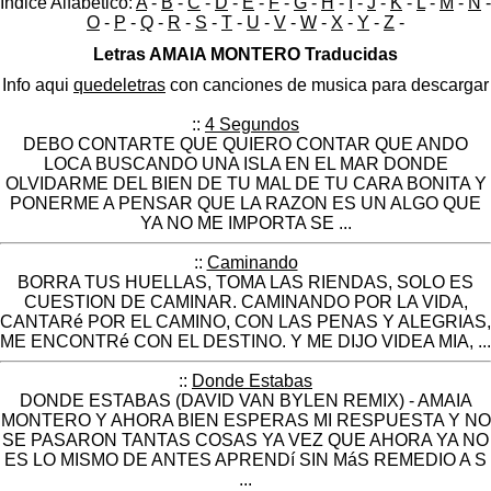
Indice Alfabético:
A
-
B
-
C
-
D
-
E
-
F
-
G
-
H
-
I
-
J
-
K
-
L
-
M
-
N
-
O
-
P
-
Q
-
R
-
S
-
T
-
U
-
V
-
W
-
X
-
Y
-
Z
-
Letras AMAIA MONTERO Traducidas
Info aqui
quedeletras
con canciones de musica para descargar
::
4 Segundos
DEBO CONTARTE QUE QUIERO CONTAR QUE ANDO
LOCA BUSCANDO UNA ISLA EN EL MAR DONDE
OLVIDARME DEL BIEN DE TU MAL DE TU CARA BONITA Y
PONERME A PENSAR QUE LA RAZON ES UN ALGO QUE
YA NO ME IMPORTA SE ...
::
Caminando
BORRA TUS HUELLAS, TOMA LAS RIENDAS, SOLO ES
CUESTION DE CAMINAR. CAMINANDO POR LA VIDA,
CANTARé POR EL CAMINO, CON LAS PENAS Y ALEGRIAS,
ME ENCONTRé CON EL DESTINO. Y ME DIJO VIDEA MIA, ...
::
Donde Estabas
DONDE ESTABAS (DAVID VAN BYLEN REMIX) - AMAIA
MONTERO Y AHORA BIEN ESPERAS MI RESPUESTA Y NO
SE PASARON TANTAS COSAS YA VEZ QUE AHORA YA NO
ES LO MISMO DE ANTES APRENDí SIN MáS REMEDIO A S
...