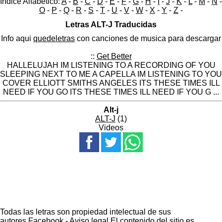
Indice Alfabético:
A
-
B
-
C
-
D
-
E
-
F
-
G
-
H
-
I
-
J
-
K
-
L
-
M
-
N
-
O
-
P
-
Q
-
R
-
S
-
T
-
U
-
V
-
W
-
X
-
Y
-
Z
-
Letras ALT-J Traducidas
Info aqui
quedeletras
con canciones de musica para descargar
::
Get Better
HALLELUJAH IM LISTENING TO A RECORDING OF YOU
SLEEPING NEXT TO ME A CAPELLA IM LISTENING TO YOU
COVER ELLIOTT SMITHS ANGELES ITS THESE TIMES ILL
NEED IF YOU GO ITS THESE TIMES ILL NEED IF YOU G ...
Alt-j
ALT-J
(1)
Videos
Todas las letras son propiedad intelectual de sus
autores.
Facebook
-
Aviso legal
El contenido del sitio es