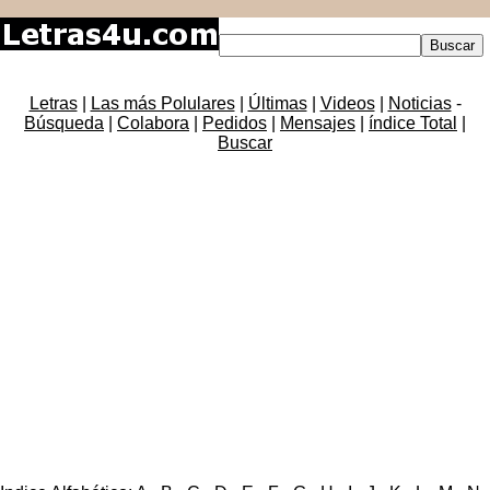
Letras
|
Las más Polulares
|
Últimas
|
Videos
|
Noticias
-
Búsqueda
|
Colabora
|
Pedidos
|
Mensajes
|
índice Total
|
Buscar