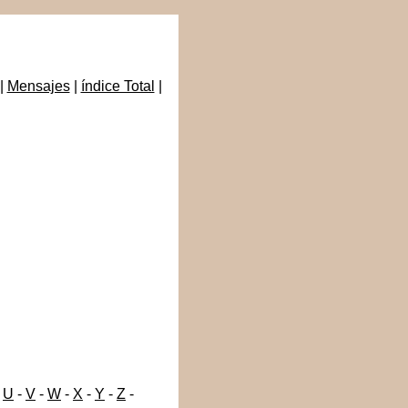
|
Mensajes
|
índice Total
|
-
U
-
V
-
W
-
X
-
Y
-
Z
-