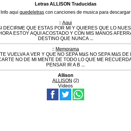
Letras ALLISON Traducidas
Info aqui
quedeletras
con canciones de musica para descargar
::
Aqui
SI DECIRME QUE ESTAS POR MI Y QUIERES QUE LO NU
HORA ESTOY AQUI ACOSTADO Y CON MIS MANOS AFERRA
DESTINO QUE NUNCA ...
::
Memorama
TE VUELVA A VER Y QUE NO SEPA MáS NO SEPA MáS DE L
CARTE NO DE MI MENTE DE TODO LO QUE ME RECUERD
PENSAR IR A B ...
Allison
ALLISON
(2)
Videos