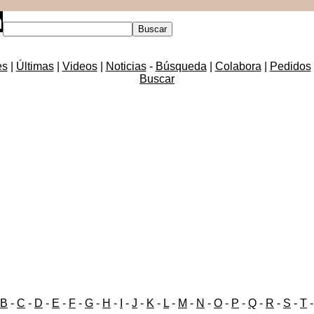
es
|
Últimas
|
Videos
|
Noticias
-
Búsqueda
|
Colabora
|
Pedidos
Buscar
B
-
C
-
D
-
E
-
F
-
G
-
H
-
I
-
J
-
K
-
L
-
M
-
N
-
O
-
P
-
Q
-
R
-
S
-
T