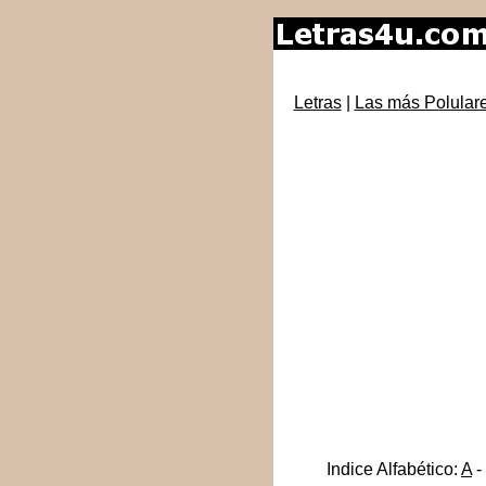
Letras
|
Las más Polular
Indice Alfabético:
A
-