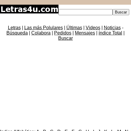
Letras
|
Las más Polulares
|
Últimas
|
Videos
|
Noticias
-
Búsqueda
|
Colabora
|
Pedidos
|
Mensajes
|
índice Total
|
Buscar