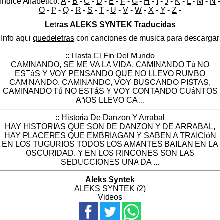
Indice Alfabético:
A
-
B
-
C
-
D
-
E
-
F
-
G
-
H
-
I
-
J
-
K
-
L
-
M
-
N
-
O
-
P
-
Q
-
R
-
S
-
T
-
U
-
V
-
W
-
X
-
Y
-
Z
-
Letras ALEKS SYNTEK Traducidas
Info aqui
quedeletras
con canciones de musica para descargar
::
Hasta El Fin Del Mundo
CAMINANDO, SE ME VA LA VIDA, CAMINANDO Tú NO
ESTáS Y VOY PENSANDO QUE NO LLEVO RUMBO
CAMINANDO. CAMINANDO, VOY BUSCANDO PISTAS,
CAMINANDO Tú NO ESTáS Y VOY CONTANDO CUáNTOS
AñOS LLEVO CA ...
::
Historia De Danzon Y Arrabal
HAY HISTORIAS QUE SON DE DANZON Y DE ARRABAL,
HAY PLACERES QUE EMBRIAGAN Y SABEN A TRAICIóN
EN LOS TUGURIOS TODOS LOS AMANTES BAILAN EN LA
OSCURIDAD. Y EN LOS RINCONES SON LAS
SEDUCCIONES UNA DA ...
Aleks Syntek
ALEKS SYNTEK
(2)
Videos