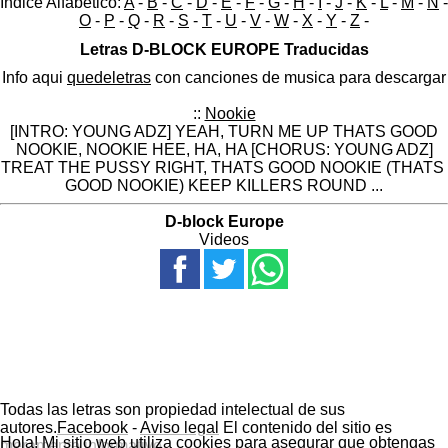
Indice Alfabético:
A
-
B
-
C
-
D
-
E
-
F
-
G
-
H
-
I
-
J
-
K
-
L
-
M
-
N
-
O
-
P
-
Q
-
R
-
S
-
T
-
U
-
V
-
W
-
X
-
Y
-
Z
-
Letras D-BLOCK EUROPE Traducidas
Info aqui
quedeletras
con canciones de musica para descargar
::
Nookie
[INTRO: YOUNG ADZ] YEAH, TURN ME UP THATS GOOD
NOOKIE, NOOKIE HEE, HA, HA [CHORUS: YOUNG ADZ]
TREAT THE PUSSY RIGHT, THATS GOOD NOOKIE (THATS
GOOD NOOKIE) KEEP KILLERS ROUND ...
D-block Europe
Videos
Todas las letras son propiedad intelectual de sus
autores.
Facebook
-
Aviso legal
El contenido del sitio es
Hola! Mi sitio web utiliza cookies para asegurar que obtengas
meramente informativo