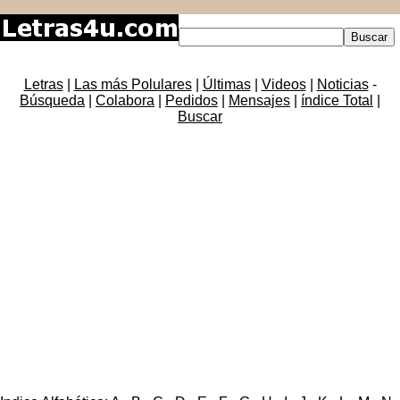
Letras
|
Las más Polulares
|
Últimas
|
Videos
|
Noticias
-
Búsqueda
|
Colabora
|
Pedidos
|
Mensajes
|
índice Total
|
Buscar