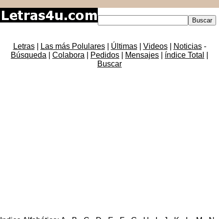
Letras
|
Las más Polulares
|
Últimas
|
Videos
|
Noticias
-
Búsqueda
|
Colabora
|
Pedidos
|
Mensajes
|
índice Total
|
Buscar