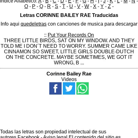
Indice Alfabético:
A
-
B
-
C
-
D
-
E
-
F
-
G
-
H
-
I
-
J
-
K
-
L
-
M
-
N
-
O
-
P
-
Q
-
R
-
S
-
T
-
U
-
V
-
W
-
X
-
Y
-
Z
-
Letras CORINNE BAILEY RAE Traducidas
Info aqui
quedeletras
con canciones de musica para descargar
::
Put Your Records On
THREE LITTLE BIRDS, SAT ON MY WINDOW. AND THEY
TOLD ME I DON´T NEED TO WORRY. SUMMER CAME LIKE
CINNAMON SO SWEET, LITTLE GIRLS DOUBLE-DUTCH
ON THE CONCRETE. MAYBE SOMETIMES, WE GOT IT
WRONG, B ...
Corinne Bailey Rae
Videos
Todas las letras son propiedad intelectual de sus
autores.
Facebook
-
Aviso legal
El contenido del sitio es