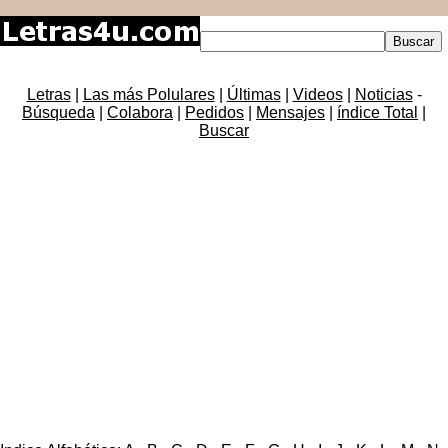
Letras
|
Las más Polulares
|
Últimas
|
Videos
|
Noticias
-
Búsqueda
|
Colabora
|
Pedidos
|
Mensajes
|
índice Total
|
Buscar