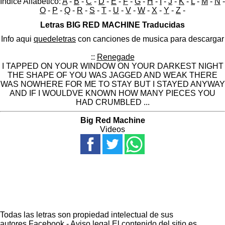
Indice Alfabético:
A
-
B
-
C
-
D
-
E
-
F
-
G
-
H
-
I
-
J
-
K
-
L
-
M
-
N
-
O
-
P
-
Q
-
R
-
S
-
T
-
U
-
V
-
W
-
X
-
Y
-
Z
-
Letras BIG RED MACHINE Traducidas
Info aqui
quedeletras
con canciones de musica para descargar
::
Renegade
I TAPPED ON YOUR WINDOW ON YOUR DARKEST NIGHT
THE SHAPE OF YOU WAS JAGGED AND WEAK THERE
WAS NOWHERE FOR ME TO STAY BUT I STAYED ANYWAY
AND IF I WOULDVE KNOWN HOW MANY PIECES YOU
HAD CRUMBLED ...
Big Red Machine
Videos
Todas las letras son propiedad intelectual de sus
autores.
Facebook
-
Aviso legal
El contenido del sitio es