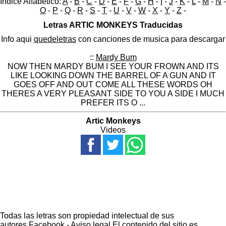
Indice Alfabético:
A
-
B
-
C
-
D
-
E
-
F
-
G
-
H
-
I
-
J
-
K
-
L
-
M
-
N
-
O
-
P
-
Q
-
R
-
S
-
T
-
U
-
V
-
W
-
X
-
Y
-
Z
-
Letras ARTIC MONKEYS Traducidas
Info aqui
quedeletras
con canciones de musica para descargar
::
Mardy Bum
NOW THEN MARDY BUM I SEE YOUR FROWN AND ITS
LIKE LOOKING DOWN THE BARREL OF A GUN AND IT
GOES OFF AND OUT COME ALL THESE WORDS OH
THERES A VERY PLEASANT SIDE TO YOU A SIDE I MUCH
PREFER ITS O ...
Artic Monkeys
Videos
Todas las letras son propiedad intelectual de sus
autores.
Facebook
-
Aviso legal
El contenido del sitio es