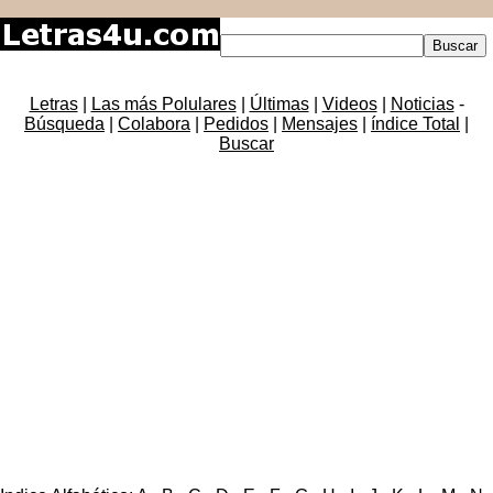
Letras
|
Las más Polulares
|
Últimas
|
Videos
|
Noticias
-
Búsqueda
|
Colabora
|
Pedidos
|
Mensajes
|
índice Total
|
Buscar