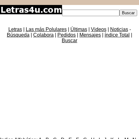
Letras
|
Las más Polulares
|
Últimas
|
Videos
|
Noticias
-
Búsqueda
|
Colabora
|
Pedidos
|
Mensajes
|
índice Total
|
Buscar