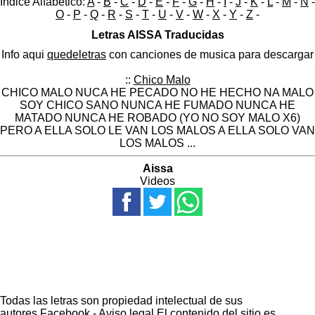
Indice Alfabético:
A
-
B
-
C
-
D
-
E
-
F
-
G
-
H
-
I
-
J
-
K
-
L
-
M
-
N
-
O
-
P
-
Q
-
R
-
S
-
T
-
U
-
V
-
W
-
X
-
Y
-
Z
-
Letras AISSA Traducidas
Info aqui
quedeletras
con canciones de musica para descargar
::
Chico Malo
CHICO MALO NUCA HE PECADO NO HE HECHO NA MALO
SOY CHICO SANO NUNCA HE FUMADO NUNCA HE
MATADO NUNCA HE ROBADO (YO NO SOY MALO X6)
PERO A ELLA SOLO LE VAN LOS MALOS A ELLA SOLO VAN
LOS MALOS ...
Aissa
Videos
Todas las letras son propiedad intelectual de sus
autores.
Facebook
-
Aviso legal
El contenido del sitio es