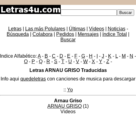
Letras
|
Las más Polulares
|
Últimas
|
Videos
|
Noticias
-
Búsqueda
|
Colabora
|
Pedidos
|
Mensajes
|
índice Total
|
Buscar
Indice Alfabético:
A
-
B
-
C
-
D
-
E
-
F
-
G
-
H
-
I
-
J
-
K
-
L
-
M
-
N
-
O
-
P
-
Q
-
R
-
S
-
T
-
U
-
V
-
W
-
X
-
Y
-
Z
-
Letras ARNAU GRISO Traducidas
Info aqui
quedeletras
con canciones de musica para descargar
::
Yo
Arnau Griso
ARNAU GRISO
(1)
Videos